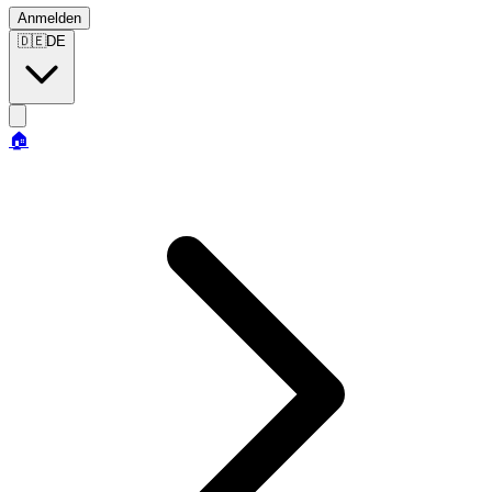
Anmelden
🇩🇪
DE
🏠