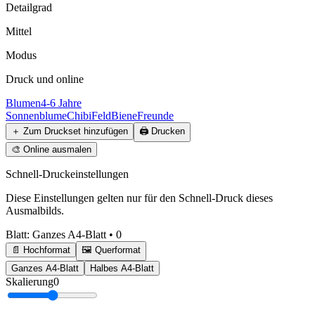
Detailgrad
Mittel
Modus
Druck und online
Blumen
4-6 Jahre
Sonnenblume
Chibi
Feld
Biene
Freunde
＋
Zum Druckset hinzufügen
🖨️
Drucken
🎨
Online ausmalen
Schnell-Druckeinstellungen
Diese Einstellungen gelten nur für den Schnell-Druck dieses
Ausmalbilds.
Blatt
:
Ganzes A4-Blatt
•
0
📄 Hochformat
🖼️ Querformat
Ganzes A4-Blatt
Halbes A4-Blatt
Skalierung
0