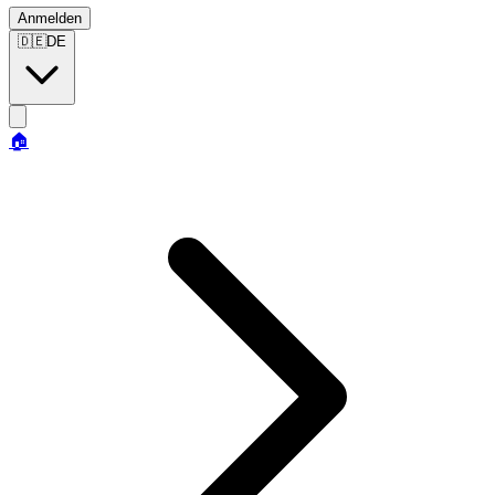
Anmelden
🇩🇪
DE
🏠