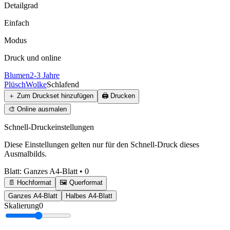
Detailgrad
Einfach
Modus
Druck und online
Blumen
2-3 Jahre
Plüsch
Wolke
Schlafend
＋
Zum Druckset hinzufügen
🖨️
Drucken
🎨
Online ausmalen
Schnell-Druckeinstellungen
Diese Einstellungen gelten nur für den Schnell-Druck dieses
Ausmalbilds.
Blatt
:
Ganzes A4-Blatt
•
0
📄 Hochformat
🖼️ Querformat
Ganzes A4-Blatt
Halbes A4-Blatt
Skalierung
0