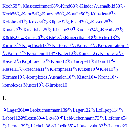
Koch
68
🏷️
Klassenzimmer
68
🏷️
Kind
63
🏷️
Kinder Ausmalbild
58
🏷️
Korb
56
🏷️
Karte
54
🏷️
Konzert
50
🏷️
Koralle
50
🏷️
Künstler
46
🏷️
Kolobok
41
🏷️
Keks
34
🏷️
Klippe
32
🏷️
Kleid
29
🏷️
Kissen
28
🏷️
Kanal
27
🏷️
Kreativität
25
🏷️
Kitsune
25
🍭
Kuchen
24
🏷️
Kreativ
22
🏷️
Kürbis
22
🚗
Krebs
20
🏷️
Kiste
18
🏷️
Konzerthalle
18
🏷️
Kekse
18
🏷️
Kirin
18
🏷️
Kugelfisch
18
🏷️
Kartons
17
🏷️
Kunst
14
🏷️
Konzentration
14
🏷️
Kran
14
🏷️
Korallenriff
13
🐾
Käfer
12
🏷️
Kamel
12
🚗
Karotte
12
🏷️
Käse
12
🏷️
Kopfhörer
12
🏷️
Kranz
12
🏷️
Knospe
11
🏷️
Kanu
11
🐾
Kessel
11
🏷️
kriechen
11
🏷️
Klempner
11
🏷️
Küken
10
🐾
Klee
10
🏷️
Komma
10
🏷️
komplexes Ausmalen
10
🏷️
Kisten
10
👑
Krone
10
🐾
komplexes Muster
10
🏷️
Kürbisse
10
L
🤖
Lager
261
👑
Lebkuchenmann
139
🏷️
Lager
122
🏷️
Lollipop
114
🏷️
Labor
112
📚
Lesen
89
🚗
Lkw
89
🍭
Lebkuchenmann
73
🏷️
Lieferung
54
🏷️
Lernen
39
🏷️
Lächeln
38
⚔️
Libelle
35
🐾
Löwenzahn
32
🏷️
Laterne
29