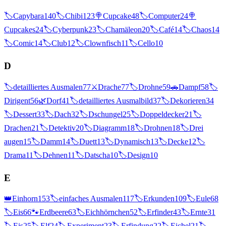
🏷️
Capybara
140
🏷️
Chibi
123
🍭
Cupcake
48
🏷️
Computer
24
🍭
Cupcakes
24
🏷️
Cyberpunk
23
🏷️
Chamäleon
20
🏷️
Café
14
🏷️
Chaos
14
🏷️
Comic
14
🏷️
Club
12
🏷️
Clownfisch
11
🏷️
Cello
10
D
🏷️
detailliertes Ausmalen
77
⚔️
Drache
77
🏷️
Drohne
59
🚗
Dampf
58
🏷️
Dirigent
56
🌿
Dorf
41
🏷️
detailliertes Ausmalbild
37
🏷️
Dekorieren
34
🏷️
Dessert
33
🏷️
Dach
32
🏷️
Dschungel
25
🏷️
Doppeldecker
21
🏷️
Drachen
21
🏷️
Detektiv
20
🏷️
Diagramm
18
🏷️
Drohnen
18
🏷️
Drei
augen
15
🏷️
Damm
14
🏷️
Duett
13
🏷️
Dynamisch
13
🏷️
Decke
12
🏷️
Drama
11
🏷️
Dehnen
11
🏷️
Datscha
10
🏷️
Design
10
E
👑
Einhorn
153
🏷️
einfaches Ausmalen
117
🏷️
Erkunden
109
🏷️
Eule
68
🏷️
Eis
66
🐾
Erdbeere
63
🏷️
Eichhörnchen
52
🏷️
Erfinder
43
🏷️
Ernte
31
🏷️
Eis
25
🏷️
Elf
24
🏷️
Experiment
23
🏷️
Erfindung
22
🏷️
Eichel
21
🏷️