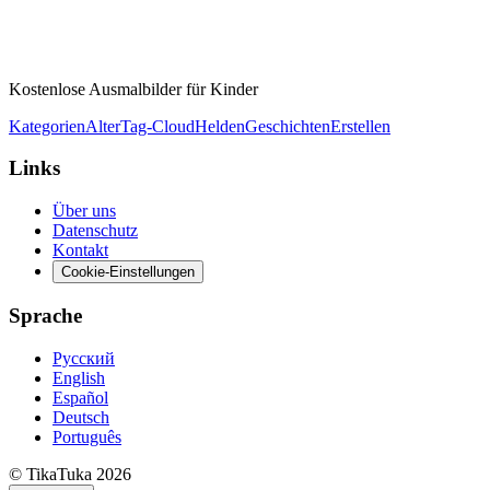
Kostenlose Ausmalbilder für Kinder
Kategorien
Alter
Tag-Cloud
Helden
Geschichten
Erstellen
Links
Über uns
Datenschutz
Kontakt
Cookie-Einstellungen
Sprache
Русский
English
Español
Deutsch
Português
© TikaTuka 2026