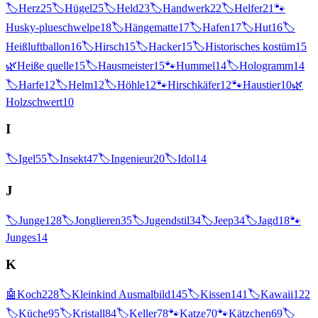
🏷️
Herz
25
🏷️
Hügel
25
🏷️
Held
23
🏷️
Handwerk
22
🏷️
Helfer
21
🐾
Husky-plueschwelpe
18
🏷️
Hängematte
17
🏷️
Hafen
17
🏷️
Hut
16
🏷️
Heißluftballon
16
🏷️
Hirsch
15
🏷️
Hacker
15
🏷️
Historisches kostüm
15
🌿
Heiße quelle
15
🏷️
Hausmeister
15
🐾
Hummel
14
🏷️
Hologramm
14
🏷️
Harfe
12
🏷️
Helm
12
🏷️
Höhle
12
🐾
Hirschkäfer
12
🐾
Haustier
10
🌿
Holzschwert
10
I
🏷️
Igel
55
🏷️
Insekt
47
🏷️
Ingenieur
20
🏷️
Idol
14
J
🏷️
Junge
128
🏷️
Jonglieren
35
🏷️
Jugendstil
34
🏷️
Jeep
34
🏷️
Jagd
18
🐾
Junges
14
K
🤖
Koch
228
🏷️
Kleinkind Ausmalbild
145
🏷️
Kissen
141
🏷️
Kawaii
122
🏷️
Küche
95
🏷️
Kristall
84
🏷️
Keller
78
🐾
Katze
70
🐾
Kätzchen
69
🏷️