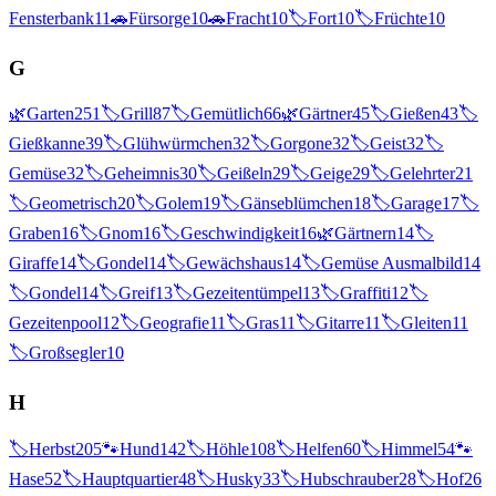
Fensterbank
11
🚗
Fürsorge
10
🚗
Fracht
10
🏷️
Fort
10
🏷️
Früchte
10
G
🌿
Garten
251
🏷️
Grill
87
🏷️
Gemütlich
66
🌿
Gärtner
45
🏷️
Gießen
43
🏷️
Gießkanne
39
🏷️
Glühwürmchen
32
🏷️
Gorgone
32
🏷️
Geist
32
🏷️
Gemüse
32
🏷️
Geheimnis
30
🏷️
Geißeln
29
🏷️
Geige
29
🏷️
Gelehrter
21
🏷️
Geometrisch
20
🏷️
Golem
19
🏷️
Gänseblümchen
18
🏷️
Garage
17
🏷️
Graben
16
🏷️
Gnom
16
🏷️
Geschwindigkeit
16
🌿
Gärtnern
14
🏷️
Giraffe
14
🏷️
Gondel
14
🏷️
Gewächshaus
14
🏷️
Gemüse Ausmalbild
14
🏷️
Gondel
14
🏷️
Greif
13
🏷️
Gezeitentümpel
13
🏷️
Graffiti
12
🏷️
Gezeitenpool
12
🏷️
Geografie
11
🏷️
Gras
11
🏷️
Gitarre
11
🏷️
Gleiten
11
🏷️
Großsegler
10
H
🏷️
Herbst
205
🐾
Hund
142
🏷️
Höhle
108
🏷️
Helfen
60
🏷️
Himmel
54
🐾
Hase
52
🏷️
Hauptquartier
48
🏷️
Husky
33
🏷️
Hubschrauber
28
🏷️
Hof
26