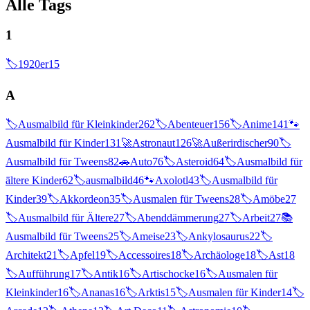
Alle Tags
1
🏷️
1920er
15
A
🏷️
Ausmalbild für Kleinkinder
262
🏷️
Abenteuer
156
🏷️
Anime
141
🐾
Ausmalbild für Kinder
131
🚀
Astronaut
126
🚀
Außerirdischer
90
🏷️
Ausmalbild für Tweens
82
🚗
Auto
76
🏷️
Asteroid
64
🏷️
Ausmalbild für
ältere Kinder
62
🏷️
ausmalbild
46
🐾
Axolotl
43
🏷️
Ausmalbild für
Kinder
39
🏷️
Akkordeon
35
🏷️
Ausmalen für Tweens
28
🏷️
Amöbe
27
🏷️
Ausmalbild für Ältere
27
🏷️
Abenddämmerung
27
🏷️
Arbeit
27
📚
Ausmalbild für Tweens
25
🏷️
Ameise
23
🏷️
Ankylosaurus
22
🏷️
Architekt
21
🏷️
Apfel
19
🏷️
Accessoires
18
🏷️
Archäologe
18
🏷️
Ast
18
🏷️
Aufführung
17
🏷️
Antik
16
🏷️
Artischocke
16
🏷️
Ausmalen für
Kleinkinder
16
🏷️
Ananas
16
🏷️
Arktis
15
🏷️
Ausmalen für Kinder
14
🏷️