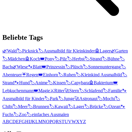
Beliebte Tags
🌿
Wald
🏷️
Picknick
🏷️
Ausmalbild für Kleinkinder
🤖
Lager
🌿
Garten
🏷️
Mädchen
🤖
Koch
👑
Pony
🏷️
Pilz
🏷️
Herbst
🏷️
Strand
🏷️
Bühne
🏷️
Bach
🌿
Wiese
🐾
Blatt
👑
Prinzessin
🏷️
Plüsch
🏷️
Sonnenuntergang
🏷️
Abenteuer
☔
Regen
👑
Einhorn
🏷️
Ruhen
🏷️
Kleinkind Ausmalbild
🏷️
Strand
🐾
Hund
🏷️
Anime
🏷️
Kissen
🏷️
Capybara
🤖
Bakterium
👑
Lebkuchenmann
👑
Magie
⚔️
Ritter
🚀
Stern
🏷️
Schlafend
🏷️
Familie
🐾
Ausmalbild für Kinder
🏷️
Park
🏷️
Junge
🚀
Astronaut
🏷️
Mochi
🏷️
Chibi
🏷️
Meer
🏷️
Brunnen
🏷️
Kawaii
🏷️
Lager
🏷️
Brücke
🏷️
Ozean
🐾
Fuchs
🏷️
Zoo
🏷️
einfaches Ausmalen
A
B
C
D
E
F
G
H
I
J
K
L
M
N
O
P
Q
R
S
T
U
V
W
X
Y
Z