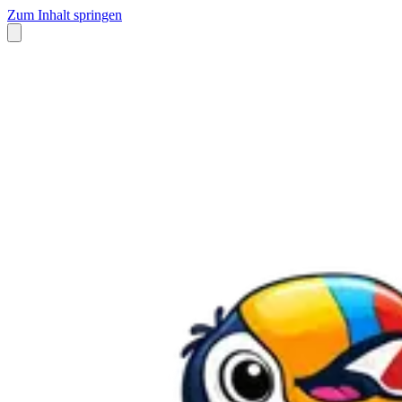
Zum Inhalt springen