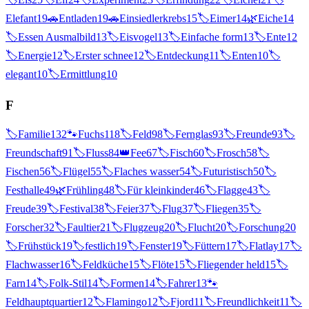
Elefant
19
🚗
Entladen
19
🚗
Einsiedlerkrebs
15
🏷️
Eimer
14
🌿
Eiche
14
🏷️
Essen Ausmalbild
13
🏷️
Eisvogel
13
🏷️
Einfache form
13
🏷️
Ente
12
🏷️
Energie
12
🏷️
Erster schnee
12
🏷️
Entdeckung
11
🏷️
Enten
10
🏷️
elegant
10
🏷️
Ermittlung
10
F
🏷️
Familie
132
🐾
Fuchs
118
🏷️
Feld
98
🏷️
Fernglas
93
🏷️
Freunde
93
🏷️
Freundschaft
91
🏷️
Fluss
84
👑
Fee
67
🏷️
Fisch
60
🏷️
Frosch
58
🏷️
Fischen
56
🏷️
Flügel
55
🏷️
Flaches wasser
54
🏷️
Futuristisch
50
🏷️
Festhalle
49
🌿
Frühling
48
🏷️
Für kleinkinder
46
🏷️
Flagge
43
🏷️
Freude
39
🏷️
Festival
38
🏷️
Feier
37
🏷️
Flug
37
🏷️
Fliegen
35
🏷️
Forscher
32
🏷️
Faultier
21
🏷️
Flugzeug
20
🏷️
Flucht
20
🏷️
Forschung
20
🏷️
Frühstück
19
🏷️
festlich
19
🏷️
Fenster
19
🏷️
Füttern
17
🏷️
Flatlay
17
🏷️
Flachwasser
16
🏷️
Feldküche
15
🏷️
Flöte
15
🏷️
Fliegender held
15
🏷️
Farn
14
🏷️
Folk-Stil
14
🏷️
Formen
14
🏷️
Fahrer
13
🐾
Feldhauptquartier
12
🏷️
Flamingo
12
🏷️
Fjord
11
🏷️
Freundlichkeit
11
🏷️