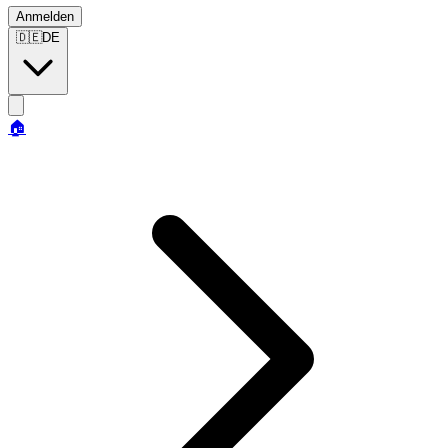
Anmelden
🇩🇪
DE
🏠