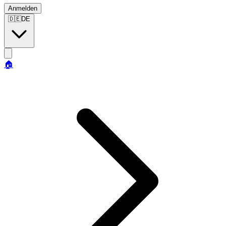
Anmelden
🇩🇪
DE
🏠