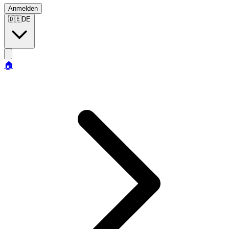
Anmelden
🇩🇪
DE
🏠