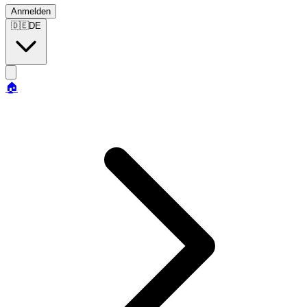
Anmelden
🇩🇪
DE
🏠