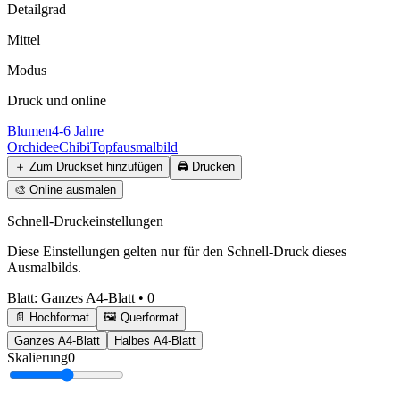
Detailgrad
Mittel
Modus
Druck und online
Blumen
4-6 Jahre
Orchidee
Chibi
Topf
ausmalbild
＋
Zum Druckset hinzufügen
🖨️
Drucken
🎨
Online ausmalen
Schnell-Druckeinstellungen
Diese Einstellungen gelten nur für den Schnell-Druck dieses
Ausmalbilds.
Blatt
:
Ganzes A4-Blatt
•
0
📄 Hochformat
🖼️ Querformat
Ganzes A4-Blatt
Halbes A4-Blatt
Skalierung
0