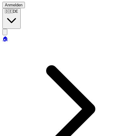
Anmelden
🇩🇪
DE
🏠