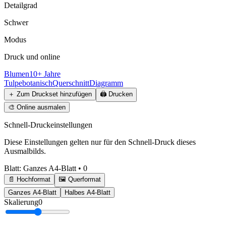
Detailgrad
Schwer
Modus
Druck und online
Blumen
10+ Jahre
Tulpe
botanisch
Querschnitt
Diagramm
＋
Zum Druckset hinzufügen
🖨️
Drucken
🎨
Online ausmalen
Schnell-Druckeinstellungen
Diese Einstellungen gelten nur für den Schnell-Druck dieses
Ausmalbilds.
Blatt
:
Ganzes A4-Blatt
•
0
📄 Hochformat
🖼️ Querformat
Ganzes A4-Blatt
Halbes A4-Blatt
Skalierung
0