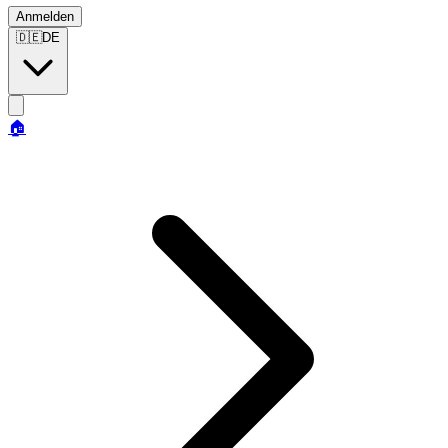
Anmelden
🇩🇪
DE
🏠