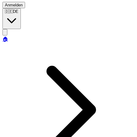
Anmelden
🇩🇪
DE
🏠