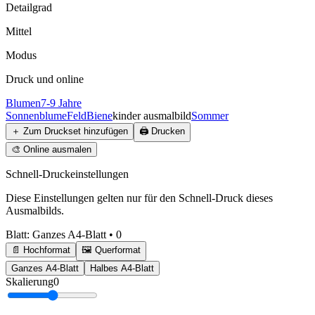
Detailgrad
Mittel
Modus
Druck und online
Blumen
7-9 Jahre
Sonnenblume
Feld
Biene
kinder ausmalbild
Sommer
＋
Zum Druckset hinzufügen
🖨️
Drucken
🎨
Online ausmalen
Schnell-Druckeinstellungen
Diese Einstellungen gelten nur für den Schnell-Druck dieses
Ausmalbilds.
Blatt
:
Ganzes A4-Blatt
•
0
📄 Hochformat
🖼️ Querformat
Ganzes A4-Blatt
Halbes A4-Blatt
Skalierung
0