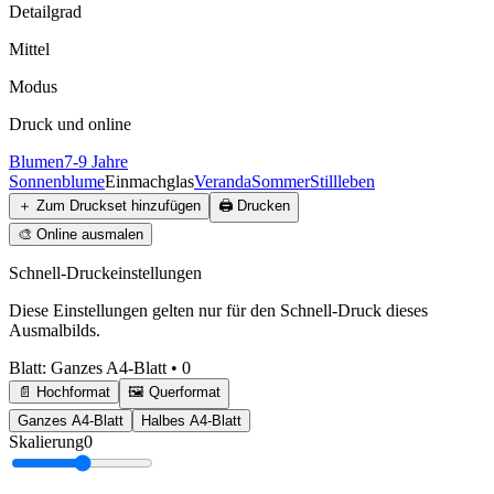
Detailgrad
Mittel
Modus
Druck und online
Blumen
7-9 Jahre
Sonnenblume
Einmachglas
Veranda
Sommer
Stillleben
＋
Zum Druckset hinzufügen
🖨️
Drucken
🎨
Online ausmalen
Schnell-Druckeinstellungen
Diese Einstellungen gelten nur für den Schnell-Druck dieses
Ausmalbilds.
Blatt
:
Ganzes A4-Blatt
•
0
📄 Hochformat
🖼️ Querformat
Ganzes A4-Blatt
Halbes A4-Blatt
Skalierung
0