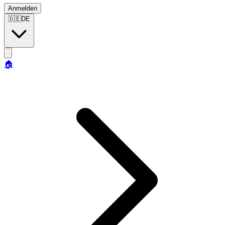
Anmelden
🇩🇪
DE
🏠