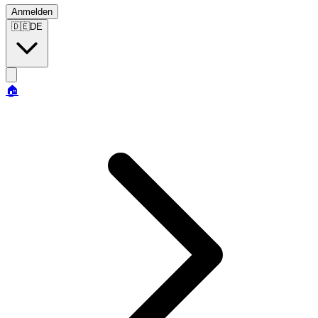
Anmelden
🇩🇪
DE
🏠