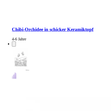
Chibi-Orchidee in schicker Keramiktopf
4-6 Jahre