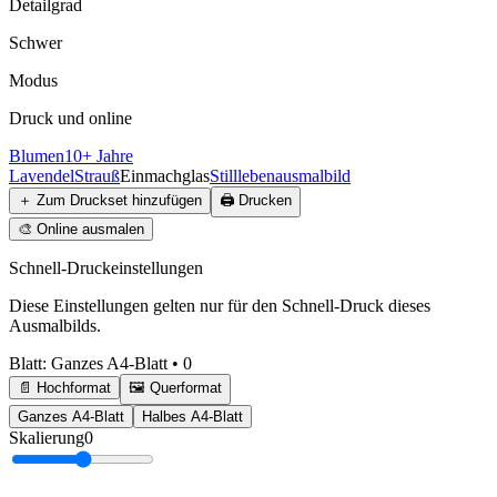
Detailgrad
Schwer
Modus
Druck und online
Blumen
10+ Jahre
Lavendel
Strauß
Einmachglas
Stillleben
ausmalbild
＋
Zum Druckset hinzufügen
🖨️
Drucken
🎨
Online ausmalen
Schnell-Druckeinstellungen
Diese Einstellungen gelten nur für den Schnell-Druck dieses
Ausmalbilds.
Blatt
:
Ganzes A4-Blatt
•
0
📄 Hochformat
🖼️ Querformat
Ganzes A4-Blatt
Halbes A4-Blatt
Skalierung
0