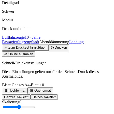
Detailgrad
Schwer
Modus
Druck und online
Luftfahrzeuge
10+ Jahre
Passagierflugzeug
Stadt
Abenddämmerung
Landung
＋
Zum Druckset hinzufügen
🖨️
Drucken
🎨
Online ausmalen
Schnell-Druckeinstellungen
Diese Einstellungen gelten nur für den Schnell-Druck dieses
Ausmalbilds.
Blatt
:
Ganzes A4-Blatt
•
0
📄 Hochformat
🖼️ Querformat
Ganzes A4-Blatt
Halbes A4-Blatt
Skalierung
0