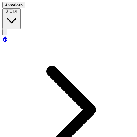
Anmelden
🇩🇪
DE
🏠