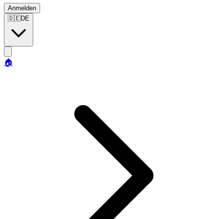
Anmelden
🇩🇪
DE
🏠