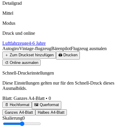
Detailgrad
Mittel
Modus
Druck und online
Luftfahrzeuge
4-6 Jahre
Autogiro
Vintage-flugzeug
Bärenpilot
Flugzeug ausmalen
＋
Zum Druckset hinzufügen
🖨️
Drucken
🎨
Online ausmalen
Schnell-Druckeinstellungen
Diese Einstellungen gelten nur für den Schnell-Druck dieses
Ausmalbilds.
Blatt
:
Ganzes A4-Blatt
•
0
📄 Hochformat
🖼️ Querformat
Ganzes A4-Blatt
Halbes A4-Blatt
Skalierung
0