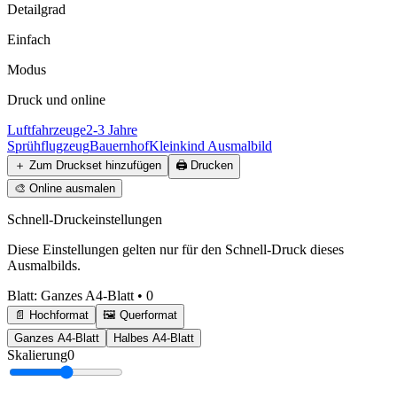
Detailgrad
Einfach
Modus
Druck und online
Luftfahrzeuge
2-3 Jahre
Sprühflugzeug
Bauernhof
Kleinkind Ausmalbild
＋
Zum Druckset hinzufügen
🖨️
Drucken
🎨
Online ausmalen
Schnell-Druckeinstellungen
Diese Einstellungen gelten nur für den Schnell-Druck dieses
Ausmalbilds.
Blatt
:
Ganzes A4-Blatt
•
0
📄 Hochformat
🖼️ Querformat
Ganzes A4-Blatt
Halbes A4-Blatt
Skalierung
0