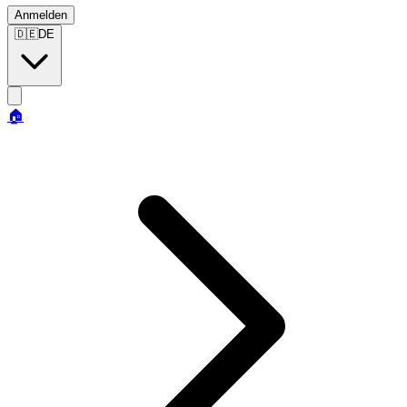
Anmelden
🇩🇪
DE
🏠