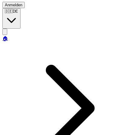
Anmelden
🇩🇪
DE
🏠