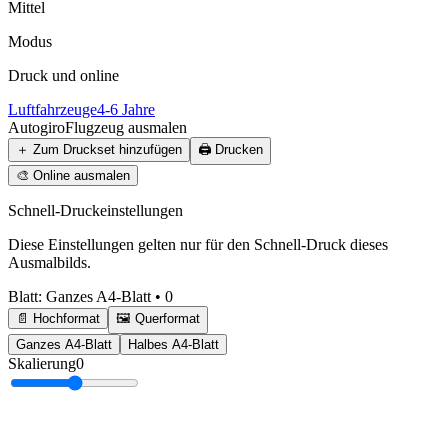
Mittel
Modus
Druck und online
Luftfahrzeuge
4-6 Jahre
Autogiro
Flugzeug ausmalen
＋
Zum Druckset hinzufügen
🖨️
Drucken
🎨
Online ausmalen
Schnell-Druckeinstellungen
Diese Einstellungen gelten nur für den Schnell-Druck dieses
Ausmalbilds.
Blatt
:
Ganzes A4-Blatt
•
0
📄 Hochformat
🖼️ Querformat
Ganzes A4-Blatt
Halbes A4-Blatt
Skalierung
0