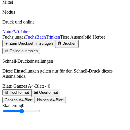
Mittel
Modus
Druck und online
Natur
7-9 Jahre
Fuchsjunges
Fuchs
Bach
Trinken
Tiere Ausmalbild Herbst
＋
Zum Druckset hinzufügen
🖨️
Drucken
🎨
Online ausmalen
Schnell-Druckeinstellungen
Diese Einstellungen gelten nur für den Schnell-Druck dieses
Ausmalbilds.
Blatt
:
Ganzes A4-Blatt
•
0
📄 Hochformat
🖼️ Querformat
Ganzes A4-Blatt
Halbes A4-Blatt
Skalierung
0