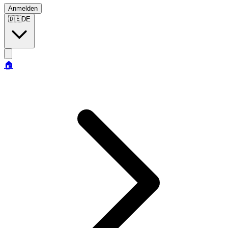
Anmelden
🇩🇪
DE
🏠