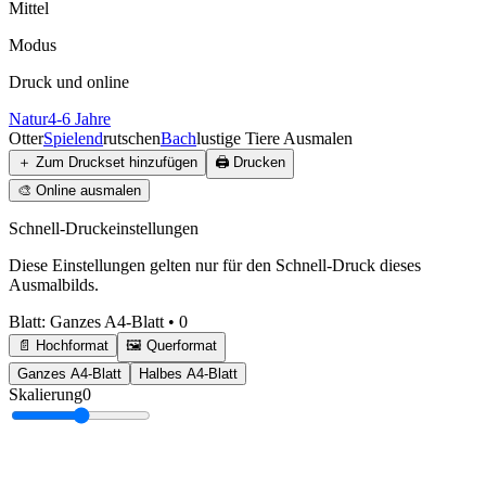
Mittel
Modus
Druck und online
Natur
4-6 Jahre
Otter
Spielend
rutschen
Bach
lustige Tiere Ausmalen
＋
Zum Druckset hinzufügen
🖨️
Drucken
🎨
Online ausmalen
Schnell-Druckeinstellungen
Diese Einstellungen gelten nur für den Schnell-Druck dieses
Ausmalbilds.
Blatt
:
Ganzes A4-Blatt
•
0
📄 Hochformat
🖼️ Querformat
Ganzes A4-Blatt
Halbes A4-Blatt
Skalierung
0