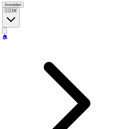
Anmelden
🇩🇪
DE
🏠