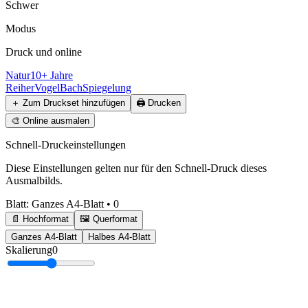
Schwer
Modus
Druck und online
Natur
10+ Jahre
Reiher
Vogel
Bach
Spiegelung
＋
Zum Druckset hinzufügen
🖨️
Drucken
🎨
Online ausmalen
Schnell-Druckeinstellungen
Diese Einstellungen gelten nur für den Schnell-Druck dieses
Ausmalbilds.
Blatt
:
Ganzes A4-Blatt
•
0
📄 Hochformat
🖼️ Querformat
Ganzes A4-Blatt
Halbes A4-Blatt
Skalierung
0