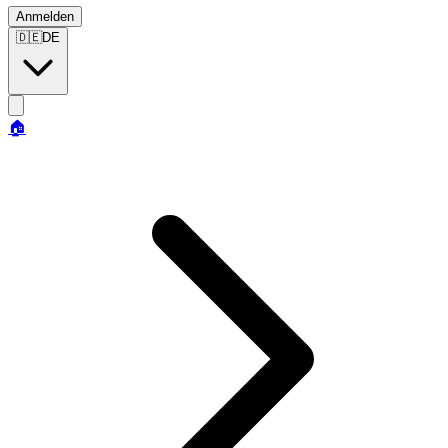
Anmelden
🇩🇪
DE
🏠