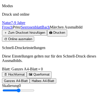
Modus
Druck und online
Natur
7-9 Jahre
Frosch
Prinz
Seerosenblatt
Bach
Märchen Ausmalbild
＋
Zum Druckset hinzufügen
🖨️
Drucken
🎨
Online ausmalen
Schnell-Druckeinstellungen
Diese Einstellungen gelten nur für den Schnell-Druck dieses
Ausmalbilds.
Blatt
:
Ganzes A4-Blatt
•
0
📄 Hochformat
🖼️ Querformat
Ganzes A4-Blatt
Halbes A4-Blatt
Skalierung
0