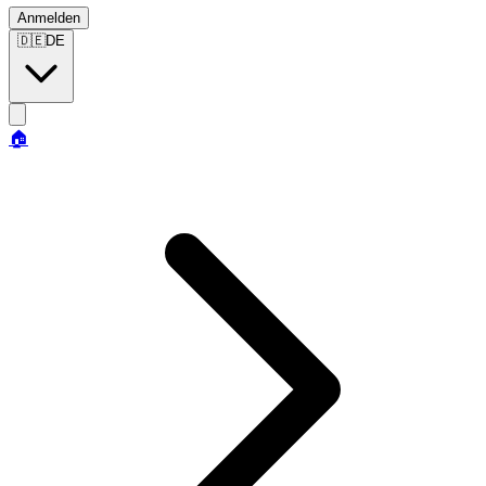
Anmelden
🇩🇪
DE
🏠