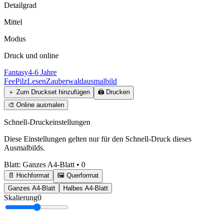
Detailgrad
Mittel
Modus
Druck und online
Fantasy
4-6 Jahre
Fee
Pilz
Lesen
Zauberwald
ausmalbild
＋
Zum Druckset hinzufügen
🖨️
Drucken
🎨
Online ausmalen
Schnell-Druckeinstellungen
Diese Einstellungen gelten nur für den Schnell-Druck dieses
Ausmalbilds.
Blatt
:
Ganzes A4-Blatt
•
0
📄 Hochformat
🖼️ Querformat
Ganzes A4-Blatt
Halbes A4-Blatt
Skalierung
0