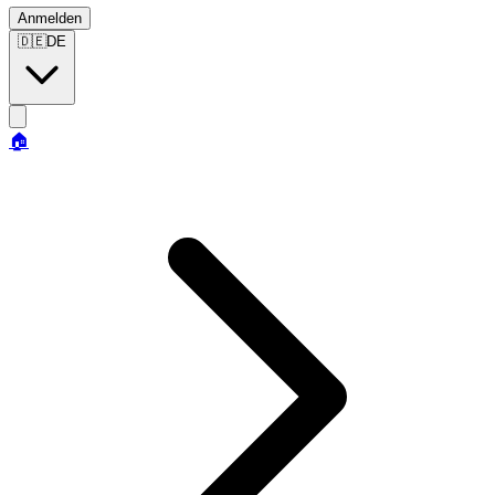
Anmelden
🇩🇪
DE
🏠