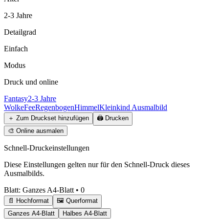
2-3 Jahre
Detailgrad
Einfach
Modus
Druck und online
Fantasy
2-3 Jahre
Wolke
Fee
Regenbogen
Himmel
Kleinkind Ausmalbild
＋
Zum Druckset hinzufügen
🖨️
Drucken
🎨
Online ausmalen
Schnell-Druckeinstellungen
Diese Einstellungen gelten nur für den Schnell-Druck dieses
Ausmalbilds.
Blatt
:
Ganzes A4-Blatt
•
0
📄 Hochformat
🖼️ Querformat
Ganzes A4-Blatt
Halbes A4-Blatt