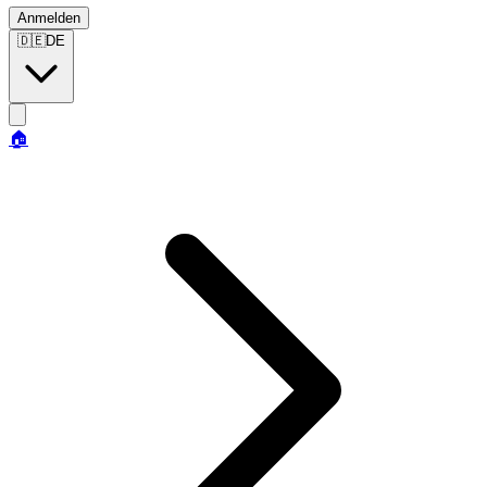
Anmelden
🇩🇪
DE
🏠