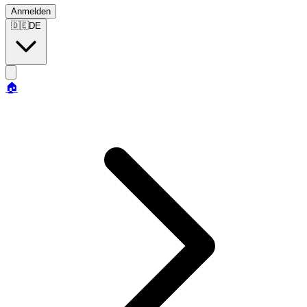
Anmelden
🇩🇪
DE
🏠