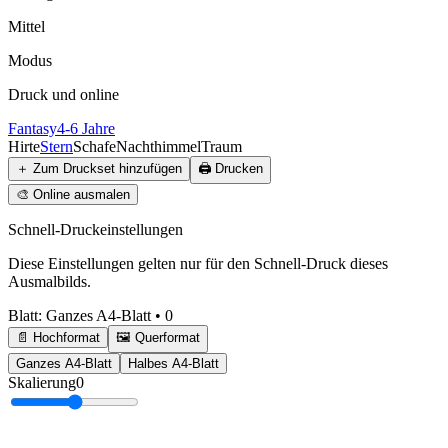
Mittel
Modus
Druck und online
Fantasy
4-6 Jahre
Hirte
Stern
Schafe
Nachthimmel
Traum
＋
Zum Druckset hinzufügen
🖨️
Drucken
🎨
Online ausmalen
Schnell-Druckeinstellungen
Diese Einstellungen gelten nur für den Schnell-Druck dieses
Ausmalbilds.
Blatt
:
Ganzes A4-Blatt
•
0
📄 Hochformat
🖼️ Querformat
Ganzes A4-Blatt
Halbes A4-Blatt
Skalierung
0