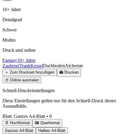
10+ Jahre
Detailgrad
Schwer
Modus
Druck und online
Fantasy
10+ Jahre
Zauberer
Trank
Kessel
Dachboden
Alchemie
＋
Zum Druckset hinzufügen
🖨️
Drucken
🎨
Online ausmalen
Schnell-Druckeinstellungen
Diese Einstellungen gelten nur für den Schnell-Druck dieses
Ausmalbilds.
Blatt
:
Ganzes A4-Blatt
•
0
📄 Hochformat
🖼️ Querformat
Ganzes A4-Blatt
Halbes A4-Blatt