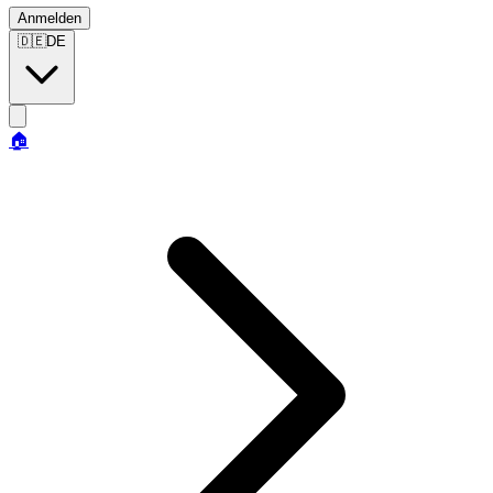
Anmelden
🇩🇪
DE
🏠