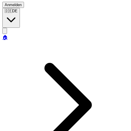
Anmelden
🇩🇪
DE
🏠