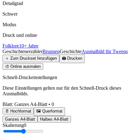
Detailgrad
Schwer
Modus
Druck und online
Folklore
10+ Jahre
Geschichtenerzähler
Brunnen
Geschichte
Ausmalbild für Tweens
＋
Zum Druckset hinzufügen
🖨️
Drucken
🎨
Online ausmalen
Schnell-Druckeinstellungen
Diese Einstellungen gelten nur für den Schnell-Druck dieses
Ausmalbilds.
Blatt
:
Ganzes A4-Blatt
•
0
📄 Hochformat
🖼️ Querformat
Ganzes A4-Blatt
Halbes A4-Blatt
Skalierung
0