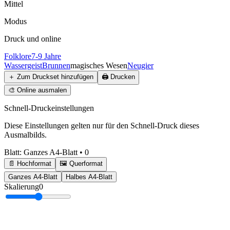
Mittel
Modus
Druck und online
Folklore
7-9 Jahre
Wassergeist
Brunnen
magisches Wesen
Neugier
＋
Zum Druckset hinzufügen
🖨️
Drucken
🎨
Online ausmalen
Schnell-Druckeinstellungen
Diese Einstellungen gelten nur für den Schnell-Druck dieses
Ausmalbilds.
Blatt
:
Ganzes A4-Blatt
•
0
📄 Hochformat
🖼️ Querformat
Ganzes A4-Blatt
Halbes A4-Blatt
Skalierung
0