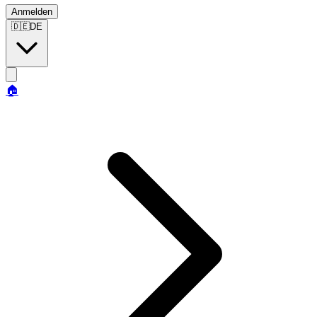
Anmelden
🇩🇪
DE
🏠