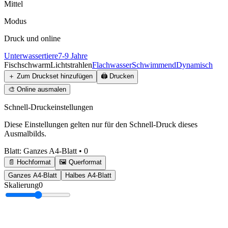
Mittel
Modus
Druck und online
Unterwassertiere
7-9 Jahre
Fischschwarm
Lichtstrahlen
Flachwasser
Schwimmend
Dynamisch
＋
Zum Druckset hinzufügen
🖨️
Drucken
🎨
Online ausmalen
Schnell-Druckeinstellungen
Diese Einstellungen gelten nur für den Schnell-Druck dieses
Ausmalbilds.
Blatt
:
Ganzes A4-Blatt
•
0
📄 Hochformat
🖼️ Querformat
Ganzes A4-Blatt
Halbes A4-Blatt
Skalierung
0