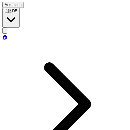
Anmelden
🇩🇪
DE
🏠