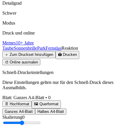
Detailgrad
Schwer
Modus
Druck und online
Memes
10+ Jahre
Taube
Sonnenbrille
Park
Fernglas
Reaktion
＋
Zum Druckset hinzufügen
🖨️
Drucken
🎨
Online ausmalen
Schnell-Druckeinstellungen
Diese Einstellungen gelten nur für den Schnell-Druck dieses
Ausmalbilds.
Blatt
:
Ganzes A4-Blatt
•
0
📄 Hochformat
🖼️ Querformat
Ganzes A4-Blatt
Halbes A4-Blatt
Skalierung
0