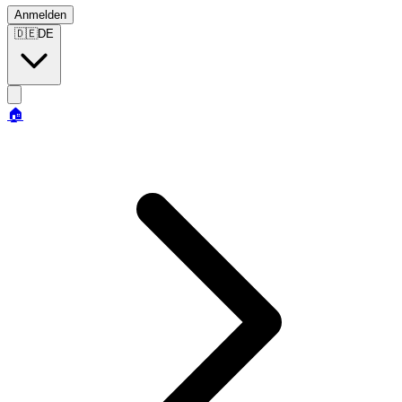
Anmelden
🇩🇪
DE
🏠