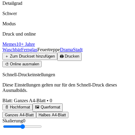
Detailgrad
Schwer
Modus
Druck und online
Memes
10+ Jahre
Waschbär
Fernglas
Feuertreppe
Drama
Stadt
＋
Zum Druckset hinzufügen
🖨️
Drucken
🎨
Online ausmalen
Schnell-Druckeinstellungen
Diese Einstellungen gelten nur für den Schnell-Druck dieses
Ausmalbilds.
Blatt
:
Ganzes A4-Blatt
•
0
📄 Hochformat
🖼️ Querformat
Ganzes A4-Blatt
Halbes A4-Blatt
Skalierung
0