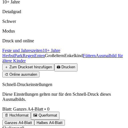
10+ Jahre
Detailgrad
Schwer
Modus
Druck und online
Feste und Jahreszeiten
10+ Jahre
Herbst
Park
Regen
Enten
Großeltern
Enkelkind
Füttern
Ausmalbild für
ältere Kinder
＋
Zum Druckset hinzufügen
🖨️
Drucken
🎨
Online ausmalen
Schnell-Druckeinstellungen
Diese Einstellungen gelten nur für den Schnell-Druck dieses
Ausmalbilds.
Blatt
:
Ganzes A4-Blatt
•
0
📄 Hochformat
🖼️ Querformat
Ganzes A4-Blatt
Halbes A4-Blatt