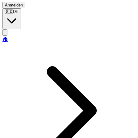
Anmelden
🇩🇪
DE
🏠