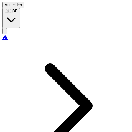
Anmelden
🇩🇪
DE
🏠