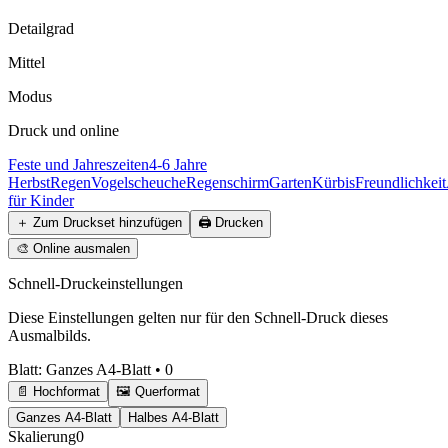
Detailgrad
Mittel
Modus
Druck und online
Feste und Jahreszeiten
4-6 Jahre
Herbst
Regen
Vogelscheuche
Regenschirm
Garten
Kürbis
Freundlichkeit
für Kinder
＋
Zum Druckset hinzufügen
🖨️
Drucken
🎨
Online ausmalen
Schnell-Druckeinstellungen
Diese Einstellungen gelten nur für den Schnell-Druck dieses
Ausmalbilds.
Blatt
:
Ganzes A4-Blatt
•
0
📄 Hochformat
🖼️ Querformat
Ganzes A4-Blatt
Halbes A4-Blatt
Skalierung
0