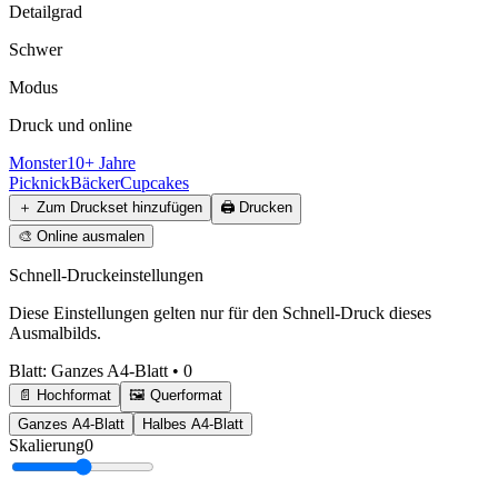
Detailgrad
Schwer
Modus
Druck und online
Monster
10+ Jahre
Picknick
Bäcker
Cupcakes
＋
Zum Druckset hinzufügen
🖨️
Drucken
🎨
Online ausmalen
Schnell-Druckeinstellungen
Diese Einstellungen gelten nur für den Schnell-Druck dieses
Ausmalbilds.
Blatt
:
Ganzes A4-Blatt
•
0
📄 Hochformat
🖼️ Querformat
Ganzes A4-Blatt
Halbes A4-Blatt
Skalierung
0