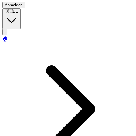
Anmelden
🇩🇪
DE
🏠