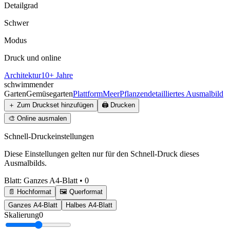
Detailgrad
Schwer
Modus
Druck und online
Architektur
10+ Jahre
schwimmender
Garten
Gemüsegarten
Plattform
Meer
Pflanzen
detailliertes Ausmalbild
＋
Zum Druckset hinzufügen
🖨️
Drucken
🎨
Online ausmalen
Schnell-Druckeinstellungen
Diese Einstellungen gelten nur für den Schnell-Druck dieses
Ausmalbilds.
Blatt
:
Ganzes A4-Blatt
•
0
📄 Hochformat
🖼️ Querformat
Ganzes A4-Blatt
Halbes A4-Blatt
Skalierung
0