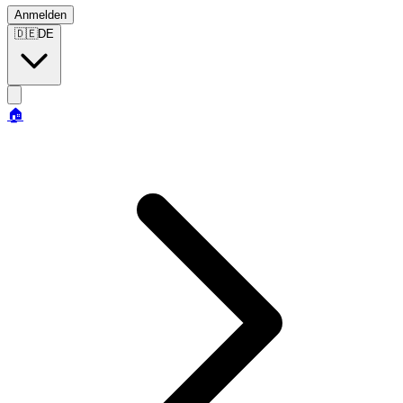
Anmelden
🇩🇪
DE
🏠