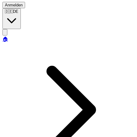
Anmelden
🇩🇪
DE
🏠