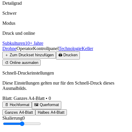
Detailgrad
Schwer
Modus
Druck und online
Subkulturen
10+ Jahre
Drohne
Operator
Kontrollpanel
Technologie
Keller
＋
Zum Druckset hinzufügen
🖨️
Drucken
🎨
Online ausmalen
Schnell-Druckeinstellungen
Diese Einstellungen gelten nur für den Schnell-Druck dieses
Ausmalbilds.
Blatt
:
Ganzes A4-Blatt
•
0
📄 Hochformat
🖼️ Querformat
Ganzes A4-Blatt
Halbes A4-Blatt
Skalierung
0