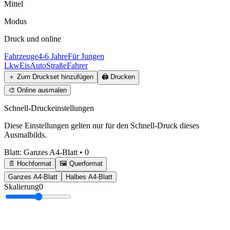
Mittel
Modus
Druck und online
Fahrzeuge
4-6 Jahre
Für Jungen
Lkw
Eis
Auto
Straße
Fahrer
＋
Zum Druckset hinzufügen
🖨️
Drucken
🎨
Online ausmalen
Schnell-Druckeinstellungen
Diese Einstellungen gelten nur für den Schnell-Druck dieses
Ausmalbilds.
Blatt
:
Ganzes A4-Blatt
•
0
📄 Hochformat
🖼️ Querformat
Ganzes A4-Blatt
Halbes A4-Blatt
Skalierung
0