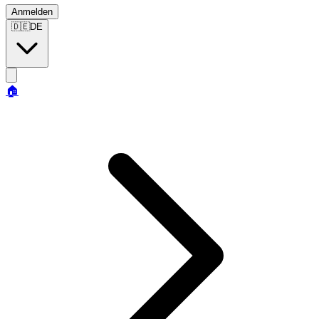
Anmelden
🇩🇪
DE
🏠