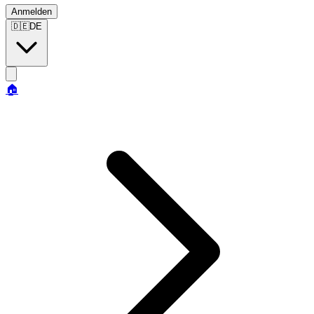
Anmelden
🇩🇪
DE
🏠