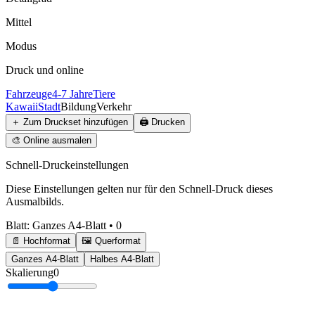
Mittel
Modus
Druck und online
Fahrzeuge
4-7 Jahre
Tiere
Kawaii
Stadt
Bildung
Verkehr
＋
Zum Druckset hinzufügen
🖨️
Drucken
🎨
Online ausmalen
Schnell-Druckeinstellungen
Diese Einstellungen gelten nur für den Schnell-Druck dieses
Ausmalbilds.
Blatt
:
Ganzes A4-Blatt
•
0
📄 Hochformat
🖼️ Querformat
Ganzes A4-Blatt
Halbes A4-Blatt
Skalierung
0