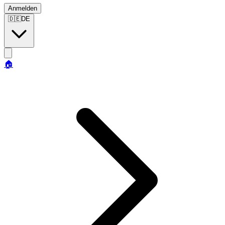
Anmelden
🇩🇪
DE
🏠