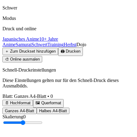
Schwer
Modus
Druck und online
Japanisches Anime
10+ Jahre
Anime
Samurai
Schwert
Training
Herbst
Dojo
＋
Zum Druckset hinzufügen
🖨️
Drucken
🎨
Online ausmalen
Schnell-Druckeinstellungen
Diese Einstellungen gelten nur für den Schnell-Druck dieses
Ausmalbilds.
Blatt
:
Ganzes A4-Blatt
•
0
📄 Hochformat
🖼️ Querformat
Ganzes A4-Blatt
Halbes A4-Blatt
Skalierung
0