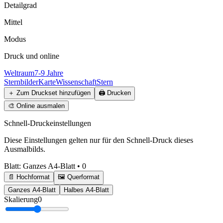
Detailgrad
Mittel
Modus
Druck und online
Weltraum
7-9 Jahre
Sternbilder
Karte
Wissenschaft
Stern
＋
Zum Druckset hinzufügen
🖨️
Drucken
🎨
Online ausmalen
Schnell-Druckeinstellungen
Diese Einstellungen gelten nur für den Schnell-Druck dieses
Ausmalbilds.
Blatt
:
Ganzes A4-Blatt
•
0
📄 Hochformat
🖼️ Querformat
Ganzes A4-Blatt
Halbes A4-Blatt
Skalierung
0