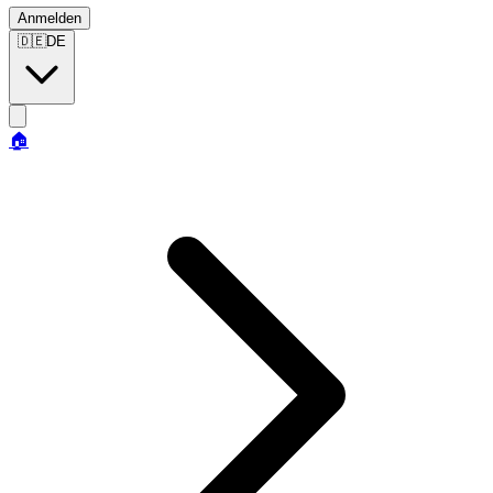
Anmelden
🇩🇪
DE
🏠