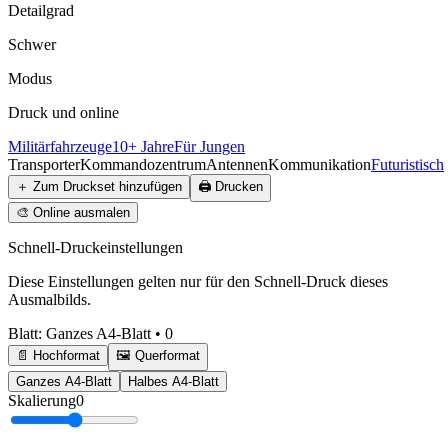
Detailgrad
Schwer
Modus
Druck und online
Militärfahrzeuge
10+ Jahre
Für Jungen
Transporter
Kommandozentrum
Antennen
Kommunikation
Futuristisch
＋
Zum Druckset hinzufügen
🖨️
Drucken
🎨
Online ausmalen
Schnell-Druckeinstellungen
Diese Einstellungen gelten nur für den Schnell-Druck dieses
Ausmalbilds.
Blatt
:
Ganzes A4-Blatt
•
0
📄 Hochformat
🖼️ Querformat
Ganzes A4-Blatt
Halbes A4-Blatt
Skalierung
0