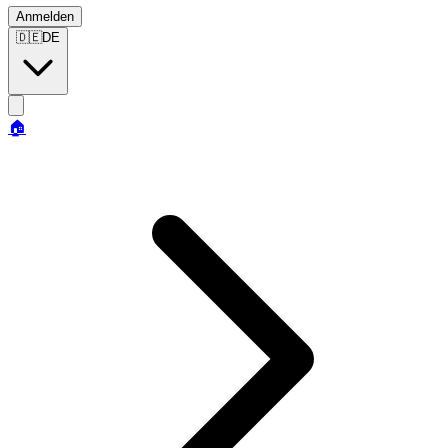
Anmelden
🇩🇪
DE
🏠